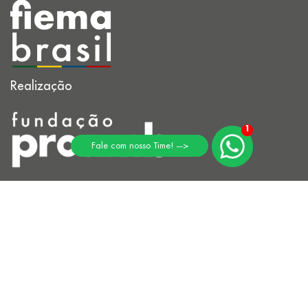
Realização
1
Fale com nosso Time! --->
Navegue
A Feira
Expositor
FiemaCON
Arena Inovação