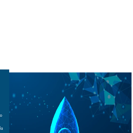
do
da