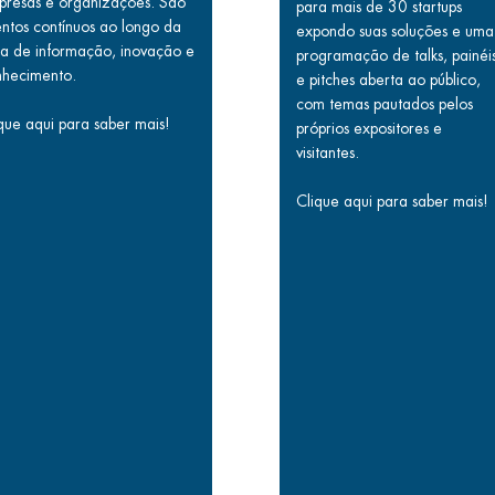
presas e organizações. São
para mais de 30 startups
ntos contínuos ao longo da
expondo suas soluções e uma
ra de informação, inovação e
programação de talks, painéi
nhecimento.
e pitches aberta ao público,
com temas pautados pelos
que aqui para saber mais!
próprios expositores e
visitantes.
Clique aqui para saber mais!