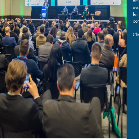
em
eve
fei
co
Cli