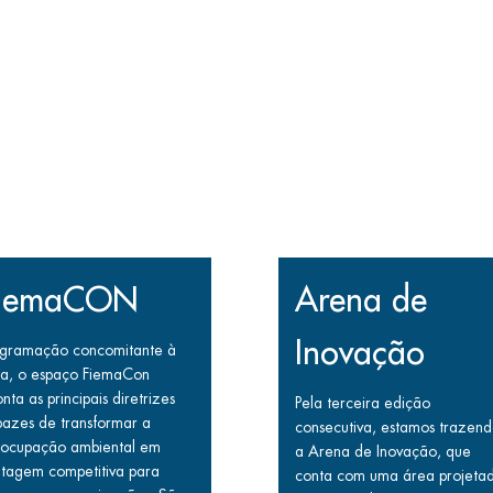
iemaCON
Arena de
Inovação
ogramação concomitante à
ra, o espaço FiemaCon
nta as principais diretrizes
Pela terceira edição
azes de transformar a
consecutiva, estamos trazen
eocupação ambiental em
a Arena de Inovação, que
tagem competitiva para
conta com uma área projeta