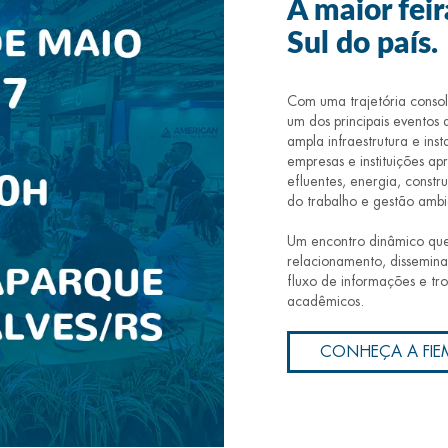
A maior fei
Sul do país.
Com uma trajetória conso
um dos principais eventos
ampla infraestrutura e ins
empresas e instituições a
efluentes, energia, constr
do trabalho e gestão ambi
Um encontro dinâmico que
relacionamento, dissemina
fluxo de informações e troc
acadêmicos.
CONHEÇA A FIE