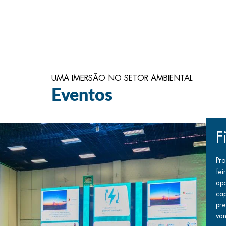
UMA IMERSÃO NO SETOR AMBIENTAL
Eventos
F
Pr
fei
apo
cap
pr
van