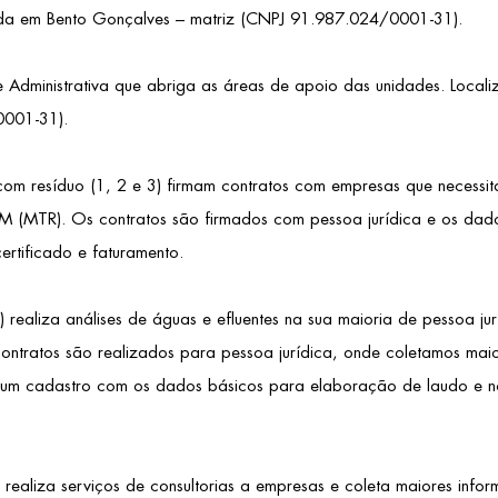
iada em Bento Gonçalves – matriz (CNPJ 91.987.024/0001-31).
 Administrativa que abriga as áreas de apoio das unidades. Local
0001-31).
 resíduo (1, 2 e 3) firmam contratos com empresas que necessita
 (MTR). Os contratos são firmados com pessoa jurídica e os dados
rtificado e faturamento.
ealiza análises de águas e efluentes na sua maioria de pessoa jur
contratos são realizados para pessoa jurídica, onde coletamos mai
s um cadastro com os dados básicos para elaboração de laudo e no
ealiza serviços de consultorias a empresas e coleta maiores inf