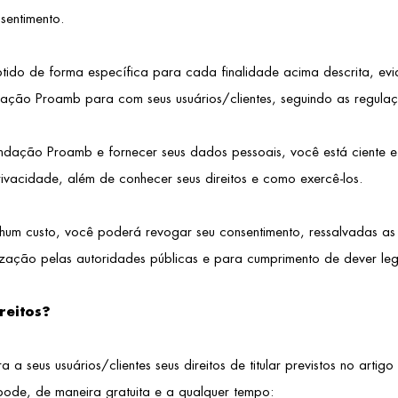
nsentimento.
do de forma específica para cada finalidade acima descrita, ev
ação Proamb para com seus usuários/clientes, seguindo as regulações
ndação Proamb e fornecer seus dados pessoais, você está ciente e
rivacidade, além de conhecer seus direitos e como exercê-los.
m custo, você poderá revogar seu consentimento, ressalvadas as
lização pelas autoridades públicas e para cumprimento de dever leg
reitos?
eus usuários/clientes seus direitos de titular previstos no artig
ode, de maneira gratuita e a qualquer tempo: