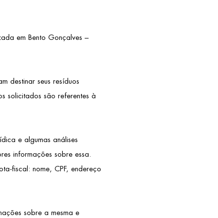
izada em Bento Gonçalves –
m destinar seus resíduos
 solicitados são referentes à
ídica e algumas análises
ores informações sobre essa.
ta-fiscal: nome, CPF, endereço
ormações sobre a mesma e